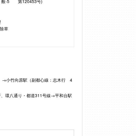
-5 第120453号)
理
除草
）→小竹向原駅（副都心線：志木行 4
左折、環八通り・都道311号線→平和台駅