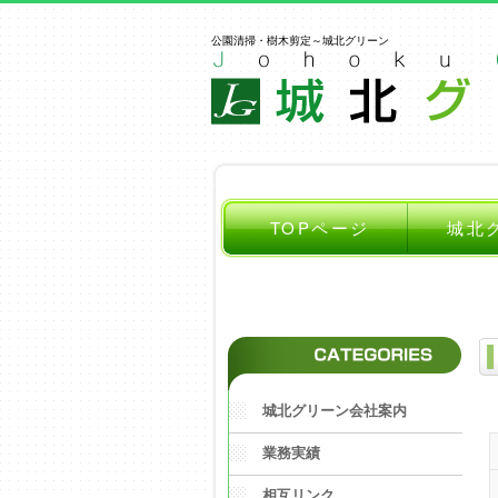
公園清掃・樹木剪定～城北グリーン
TOPページ
城北
城北グリーン会社案内
業務実績
相互リンク