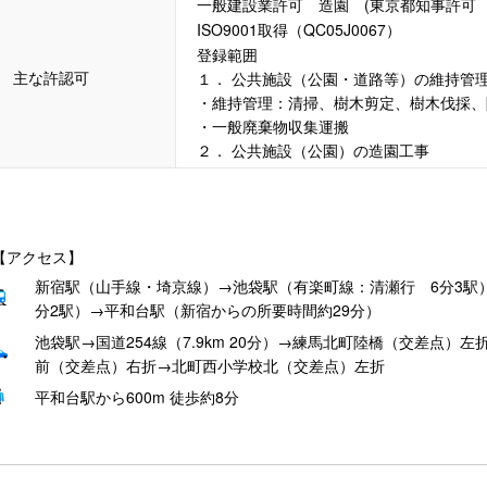
一般建設業許可 造園 (東京都知事許可 般
ISO9001取得（QC05J0067）
登録範囲
主な許認可
１． 公共施設（公園・道路等）の維持管
・維持管理：清掃、樹木剪定、樹木伐採、
・一般廃棄物収集運搬
２． 公共施設（公園）の造園工事
【アクセス】
新宿駅（山手線・埼京線）→池袋駅（有楽町線：清瀬行 6分3駅
分2駅）→平和台駅（新宿からの所要時間約29分）
池袋駅→国道254線（7.9km 20分）→練馬北町陸橋（交差点）
前（交差点）右折→北町西小学校北（交差点）左折
平和台駅から600m 徒歩約8分